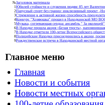
№
Заголовок материала
1
Юбилей стойкости и служения людям: 85 лет Валент
2
Парусный спорт без границ: инклюзивный проект „Но
3
Стремление к активной жизни способность преодолет
4
Конкурс "Хозяюшка" прошел в Находкинской МО ВО
5
Музыка, согревающая сердца: ансамбль " За околицей
6
В Находке прошла акция «Белая трость», напомнивша
7
В Находке отметили 100-летие Всероссийского общес
8
Полицейские Находки присоединились к акции, посв
9
Рождественские встречи в Находкинской местной ор
Главное меню
Главная
Новости и события
Новости местных орга
100-летие образования