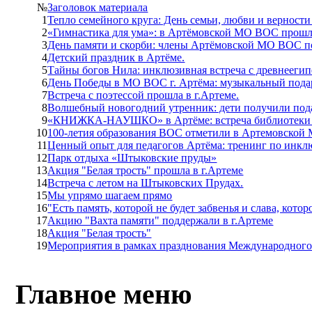
№
Заголовок материала
1
Тепло семейного круга: День семьи, любви и вернос
2
«Гимнастика для ума»: в Артёмовской МО ВОС прошл
3
День памяти и скорби: члены Артёмовской МО ВОС п
4
Детский праздник в Артёме.
5
Тайны богов Нила: инклюзивная встреча с древнееги
6
День Победы в МО ВОС г. Артёма: музыкальный пода
7
Встреча с поэтессой прошла в г.Артеме.
8
Волшебный новогодний утренник: дети получили под
9
«КНИЖКА‑НАУШКО» в Артёме: встреча библиотеки дл
10
100-летия образования ВОС отметили в Артемовско
11
Ценный опыт для педагогов Артёма: тренинг по инклю
12
Парк отдыха «Штыковские пруды»
13
Акция "Белая трость" прошла в г.Артеме
14
Встреча с летом на Штыковских Прудах.
15
Мы упрямо шагаем прямо
16
"Есть память, которой не будет забвенья и слава, котор
17
Акцию "Вахта памяти" поддержали в г.Артеме
18
Акция "Белая трость"
19
Мероприятия в рамках празднования Международного
Главное меню