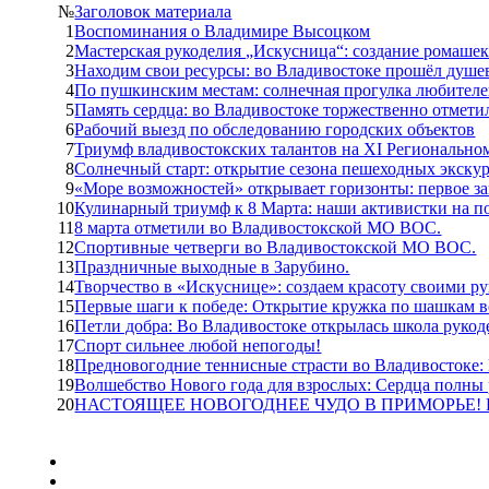
№
Заголовок материала
1
Воспоминания о Владимире Высоцком
2
Мастерская рукоделия „Искусница“: создание ромашек
3
Находим свои ресурсы: во Владивостоке прошёл душе
4
По пушкинским местам: солнечная прогулка любителе
5
Память сердца: во Владивостоке торжественно отмет
6
Рабочий выезд по обследованию городских объектов
7
Триумф владивостокских талантов на XI Региональн
8
Солнечный старт: открытие сезона пешеходных экскур
9
«Море возможностей» открывает горизонты: первое за
10
Кулинарный триумф к 8 Марта: наши активистки на п
11
8 марта отметили во Владивостокской МО ВОС.
12
Спортивные четверги во Владивостокской МО ВОС.
13
Праздничные выходные в Зарубино.
14
Творчество в «Искуснице»: создаем красоту своими р
15
Первые шаги к победе: Открытие кружка по шашкам в
16
Петли добра: Во Владивостоке открылась школа руко
17
Спорт сильнее любой непогоды!
18
Предновогодние теннисные страсти во Владивостоке:
19
Волшебство Нового года для взрослых: Сердца полны
20
НАСТОЯЩЕЕ НОВОГОДНЕЕ ЧУДО В ПРИМОРЬЕ!