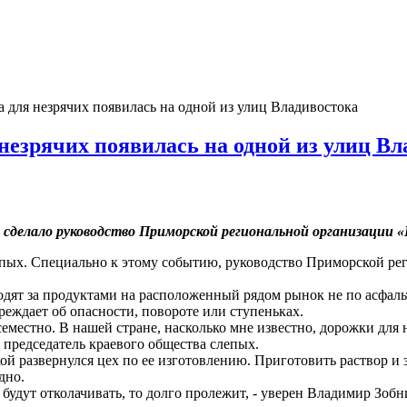
 для незрячих появилась на одной из улиц Владивостока
незрячих появилась на одной из улиц Вл
делало руководство Приморской региональной организации «
епых. Специально к этому событию, руководство Приморской р
дят за продуктами на расположенный рядом рынок не по асфальт
реждает об опасности, повороте или ступеньках.
местно. В нашей стране, насколько мне известно, дорожки для 
, председатель краевого общества слепых.
 развернулся цех по ее изготовлению. Приготовить раствор и за
удно.
 будут отколачивать, то долго пролежит, - уверен Владимир Зобн