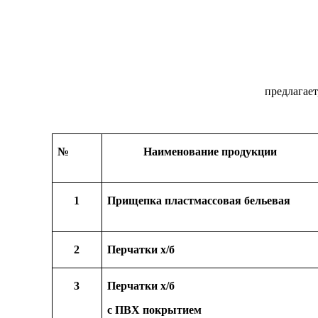
предлагае
№
Наименование продукции
1
Прищепка пластмассовая бельевая
2
Перчатки х/б
3
Перчатки х/б
с ПВХ покрытием