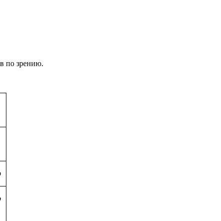
в по зрению.
р
р