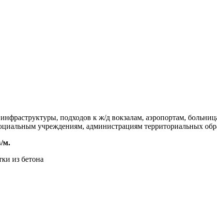
нфраструктуры, подходов к ж/д вокзалам, аэропортам, больни
социальным учреждениям, администрациям территориальных обр
/м.
ки из бетона