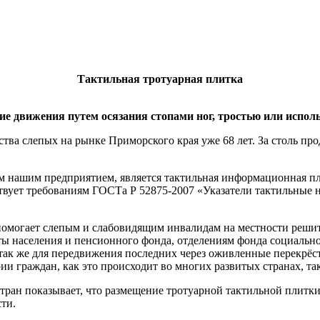
Тактильная тротуарная плитка
е движения путем осязания стопами ног, тростью или использ
ва слепых на рынке Приморского края уже 68 лет. За столь про
 нашим предприятием, является тактильная информационная п
вует требованиям ГОСТа Р 52875-2007 «Указатели тактильные 
омогает слепым и слабовидящим инвалидам на местности решить
ы населения и пенсионного фонда, отделениям фонда социально
 так же для передвижения последних через оживленные перекрёс
ии граждан, как это происходит во многих развитых странах, т
тран показывает, что размещение тротуарной тактильной плитки
ти.