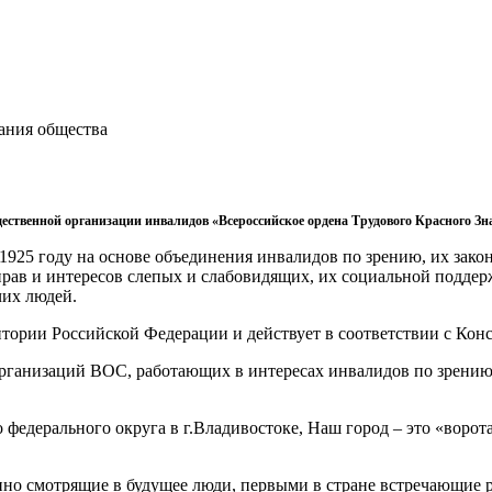
ания общества
бщественной организации инвалидов «Всероссийское ордена Трудового Красного Зн
 1925 году на основе объединения инвалидов по зрению, их зако
прав и интересов слепых и слабовидящих, их социальной поддер
чих людей.
итории Российской Федерации и действует в соответствии с Кон
рганизаций ВОС, работающих в интересах инвалидов по зрению,
федерального округа в г.Владивостоке, Наш город – это «ворот
но смотрящие в будущее люди, первыми в стране встречающие р