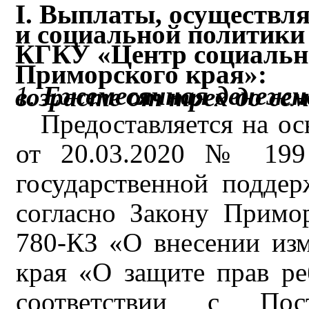
I. Выплаты, осуществл
и социальной политики
КГКУ «Центр социальн
Приморского края»:
1.
Ежемесячная денежная выплата на ребенка в во
Предоставляется на о
от 20.03.2020 № 199
государственной подде
согласно Закону Примо
780-КЗ «О внесении из
края «О защите прав ре
соответствии с Пост