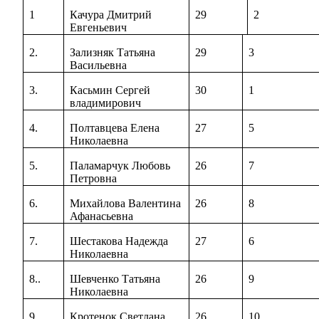
1
Качура Дмитрий
29
2
Евгеньевич
2.
Зализняк Татьяна
29
3
Васильевна
3.
Касьмин Сергей
30
1
владимирович
4.
Полтавцева Елена
27
5
Николаевна
5.
Паламарчук Любовь
26
7
Петровна
6.
Михайлова Валентина
26
8
Афанасьевна
7.
Шестакова Надежда
27
6
Николаевна
8..
Шевченко Татьяна
26
9
Николаевна
9.
Кротенок Светлана
26
10