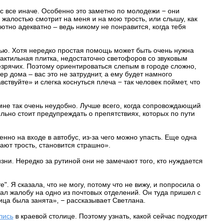
с все иначе. Особенно это заметно по молодежи − они
 жалостью смотрит на меня и на мою трость, или слышу, как
тно адекватно – ведь никому не понравится, когда тебя
стью. Хотя нередко простая помощь может быть очень нужна
тактильная плитка, недостаточно светофоров со звуковым
езрячих. Поэтому ориентироваться слепым в городе сложно,
р дома – вас это не затруднит, а ему будет намного
ствуйте» и слегка коснуться плеча − так человек поймет, что
 мне так очень неудобно. Лучше всего, когда сопровождающий
ельно стоит предупреждать о препятствиях, которых по пути
нно на входе в автобус, из-за чего можно упасть. Еще одна
ают трость, становится страшно».
ни. Нередко за рутиной они не замечают того, кто нуждается
". Я сказала, что не могу, потому что не вижу, и попросила о
л жалобу на одно из почтовых отделений. Он туда пришел с
ица была занята», − рассказывает Светлана.
лись
в краевой столице. Поэтому узнать, какой сейчас подходит