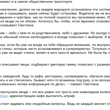
никают и в самом общественном транспорте.
сожалению, далеко не на каждом маршруте установлена эта система
ам и спрашивать, какая сейчас будет остановка. Водители же не в
аранее и чувствую, как на полной скорости мы проезжаем мимо. И 
ься везде он не обязан. Хотелось бы, чтобы, если звуковое сопро
ссказывает Светлана.
− либо с кем-то из родственников, либо с друзьями. Но иногда п
ее обычный список необходимого и всегда помогают с выбором. А в
шо, если бы уже на входе на тебя обращали внимание, по внутрен
 стены, которые часто устанавливают в супермаркетах. Тотально не
о уже не видит стекло, может в него просто врезаться. Не были бы
.
 описывают вещи, подбирают цветовую гамму, помогают с размером
х заведений, будь то кафе, рестораны, супермаркеты, обучали сво
 и не стеснялись. Бывает, кого-то возьмешь под руку, а он волнуе
симально четкая информация по делу», − говорит Светлана.
ы пропускать везде − это все равно что трость или инвалидная кол
бязал
администрацию кафе выплатить штраф.
 стоит задавать ему неудобные вопросы. Ведь не каждый захочет о