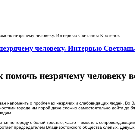
помочь незрячему человеку. Интервью Светланы Кротенок
 незрячему человеку. Интервью Светлан
к помочь незрячему человеку в
ван напомнить о проблемах незрячих и слабовидящих людей. Во Вл
стями городе им порой даже сложно самостоятельно дойти до бли
людям.
тся по городу с белой тростью, часто – вместе с сопровождающим.
аботает председателем Владивостокского общества слепых. Девушка