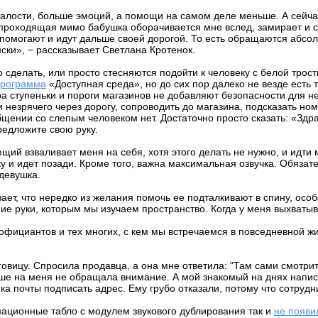
жалости, больше эмоций, а помощи на самом деле меньше. А сейча
ак проходящая мимо бабушка оборачивается мне вслед, замирает и с
помогают и идут дальше своей дорогой. То есть обращаются абсолю
мски», − рассказывает Светлана Кротенок.
то сделать, или просто стесняются подойти к человеку с белой тро
программа
«Доступная среда», но до сих пор далеко не везде есть 
 ступеньки и пороги магазинов не добавляют безопасности для н
незрячего через дорогу, сопроводить до магазина, подсказать номе
щении со слепым человеком нет. Достаточно просто сказать: «Здрав
редложите свою руку.
щий взваливает меня на себя, хотя этого делать не нужно, и идти
ку и идет позади. Кроме того, важна максимальная озвучка. Обязат
девушка.
ет, что нередко из желания помочь ее подталкивают в спину, особе
ние руки, которым мы изучаем пространство. Когда у меня выхватыв
фициантов и тех многих, с кем мы встречаемся в повседневной жиз
говицу. Спросила продавца, а она мне ответила: "Там сами смотрите
е на меня не обращала внимание. А мой знакомый на днях написа
а почты подписать адрес. Ему грубо отказали, потому что сотрудн
ационные табло с модулем звукового дублирования так и
не появи