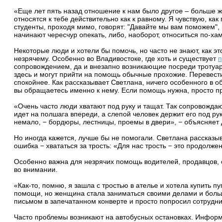
«Еще лет пять назад отношение к нам было другое – больше 
относятся к тебе действительно как к равному. Я чувствую, к
студенты, проходя мимо, говорят: "Давайте мы вам поможем", 
начинают чересчур опекать, либо, наоборот, относиться по-ха
Некоторые люди и хотели бы помочь, но часто не знают, как э
незрячему. Особенно во Владивостоке, где хоть и существует
сопровождением, да и внезапно возникающие посреди тротуара
здесь и могут прийти на помощь обычные прохожие. Перевести 
спокойнее. Как рассказывает Светлана, ничего особенного в об
вы обращаетесь именно к нему. Если помощь нужна, просто п
«Очень часто люди хватают под руку и тащат. Так сопровождаю
идет на полшага впереди, а слепой человек держит его под ру
немало, − бордюры, лестницы, проемы в двери», − объясняет 
Но иногда кажется, лучше бы не помогали. Светлана рассказыва
ошибка − хвататься за трость: «Для нас трость − это продолже
Особенно важна для незрячих помощь водителей, продавцов, о
во внимании.
«Как-то, помню, я зашла с тростью в ателье и хотела купить пу
помощи, но женщина стала заниматься своими делами и больш
письмом в запечатанном конверте и просто попросил сотрудник
Часто проблемы возникают на автобусных остановках. Информ