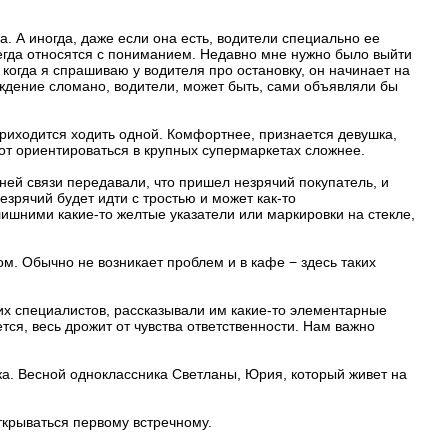
. А иногда, даже если она есть, водители специально ее
сегда относятся с пониманием. Недавно мне нужно было выйти
когда я спрашиваю у водителя про остановку, он начинает на
вождение сломано, водители, может быть, сами объявляли бы
риходится ходить одной. Комфортнее, признается девушка,
от ориентироваться в крупных супермаркетах сложнее.
ней связи передавали, что пришел незрячий покупатель, и
зрячий будет идти с тростью и может как-то
 лишними какие-то желтые указатели или маркировки на стекле,
. Обычно не возникает проблем и в кафе − здесь таких
их специалистов, рассказывали им какие-то элементарные
тся, весь дрожит от чувства ответственности. Нам важно
яска. Весной одноклассника Светланы, Юрия, который живет на
ткрываться первому встречному.