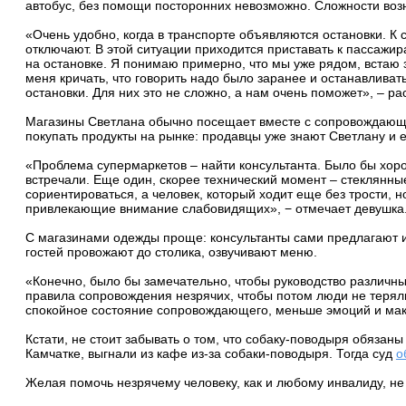
автобус, без помощи посторонних невозможно. Сложности воз
«Очень удобно, когда в транспорте объявляются остановки. К 
отключают. В этой ситуации приходится приставать к пассажир
на остановке. Я понимаю примерно, что мы уже рядом, встаю з
меня кричать, что говорить надо было заранее и останавливат
остановки. Для них это не сложно, а нам очень поможет», – ра
Магазины Светлана обычно посещает вместе с сопровождающим 
покупать продукты на рынке: продавцы уже знают Светлану и 
«Проблема супермаркетов – найти консультанта. Было бы хоро
встречали. Еще один, скорее технический момент – стеклянные
сориентироваться, а человек, который ходит еще без трости, н
привлекающие внимание слабовидящих», − отмечает девушка
С магазинами одежды проще: консультанты сами предлагают и
гостей провожают до столика, озвучивают меню.
«Конечно, было бы замечательно, чтобы руководство различны
правила сопровождения незрячих, чтобы потом люди не терялись
спокойное состояние сопровождающего, меньше эмоций и мак
Кстати, не стоит забывать о том, что собаку-поводыря обязан
Камчатке, выгнали из кафе из-за собаки-поводыря. Тогда суд
о
Желая помочь незрячему человеку, как и любому инвалиду, не