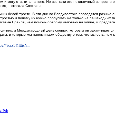
м и могу ответить на него. Но все-таки это нетактичный вопрос, и 
сам», − сказала Светлана.
чник белой трости. В эти дни во Владивостоке проводятся разные 
 тростью и почему их нужно пропускать не только на пешеходных 
истеме Брайля, чем помочь слепому человеку на улице, и предлага
сячник, и Международный день слепых, которым он заканчивается, 
 даты, в которые мы напоминаем обществу о том, что мы есть, чем 
02/#ixzz5YIttisNn
ия РФ