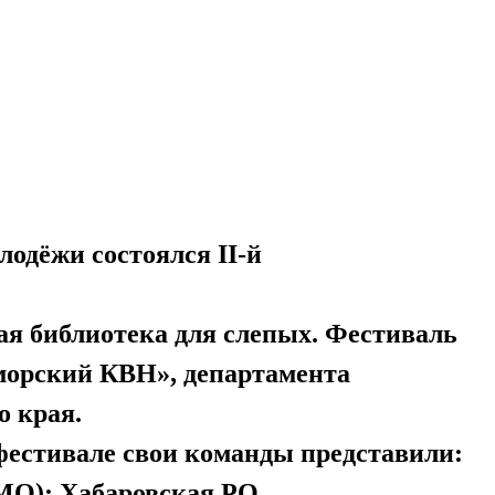
лодёжи состоялся II-й
я библиотека для слепых. Фестиваль
морский КВН», департамента
о края.
 фестивале свои команды представили:
МО); Хабаровская РО