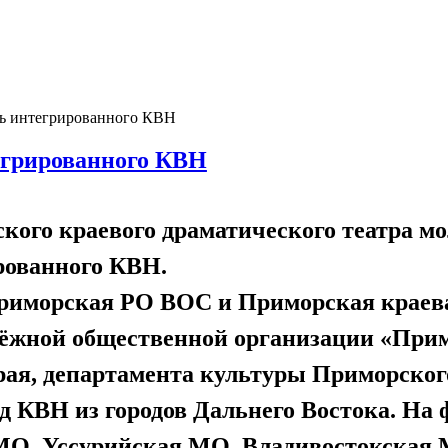
ль интегрированного КВН
егрированного КВН
ского краевого драматического театра мо
рованного КВН.
риморская РО ВОС и Приморская краева
дёжной общественной организации «При
ая, департамента культуры Приморског
д КВН из городов Дальнего Востока. На
О, Уссурийская МО, Владивостокская 