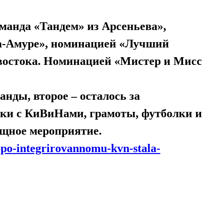
анда «Тандем» из Арсеньева»,
а-Амуре», номинацией «Лучший
востока. Номинацией «Мистер и Мисс
нды, второе – осталось за
тки с КиВиНами, грамоты, футболки и
ищное мероприятие.
-po-integrirovannomu-kvn-stala-