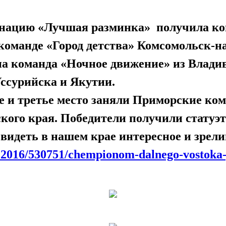
инацию «Лучшая разминка» получила ком
оманде «Город детства» Комсомольск-н
а команда «Ночное движение» из Влади
из Уссурийска и Якутии.
е и третье место заняли Приморские кома
кого края. Победители получили статуэ
видеть в нашем крае интересное и зрел
9.2016/530751/chempionom-dalnego-vostoka