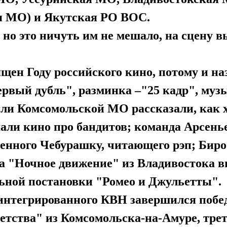
ая МО) и Якутская РО ВОС.
 но это ничуть им не мешало, на сцену в
щен Году российского кино, потому и на
рвый дубль", разминка –"25 кадр", муз
ли Комсомольской МО рассказали, как х
али кино про бандитов; команда Арсень
менного Чебурашку, читающего рэп; Бир
а "Ночное движение" из Владивостока в
ьной постановки "Ромео и Джульетты".
интегрированного КВН завершился побед
детства" из Комсомольска-на-Амуре, тре