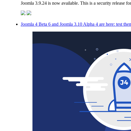
Joomla 3.9.24 is now available. This is a security release f
Joomla 4 Beta 6 and Joomla 3.10 Alpha 4 are here: test th